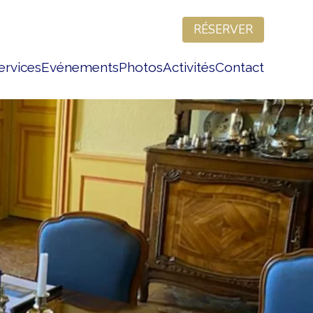
RÉSERVER
ervices
Evénements
Photos
Activités
Contact