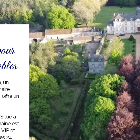
pour
ables
, un
naire
 offre un
Situé à
maine est
 VIP et
es 24