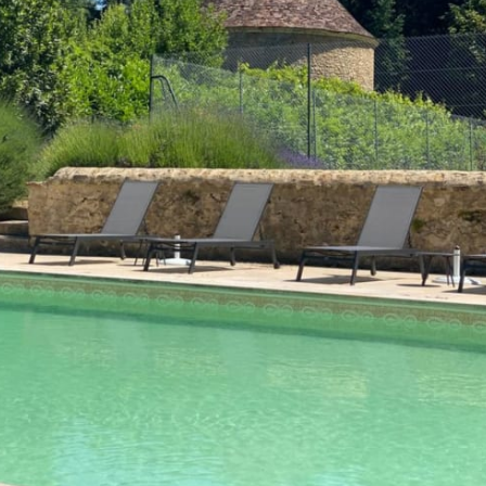
us une
esse.