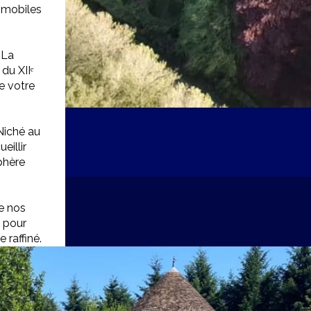
omobiles
 La
du XIIᵉ
e votre
Niché au
eillir
phère
e nos
e pour
raffiné.
s un feu
votre