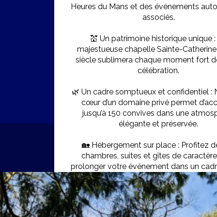
Heures du Mans et des événements aut
associés.
💒 Un patrimoine historique unique :
majestueuse chapelle Sainte-Catherine 
siècle sublimera chaque moment fort d
célébration.
🌿 Un cadre somptueux et confidentiel : 
cœur d’un domaine privé permet d’accu
jusqu’à 150 convives dans une atmos
élégante et préservée.
🏡 Hébergement sur place : Profitez d
chambres, suites et gîtes de caractèr
prolonger votre événement dans un cadre 
🎆 Un final magique : Offrez à vos invité
d’artifice spectaculaire, pour clôturer 
événement en beauté !