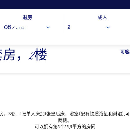
退房
成人
08
/ août
ur大套房，2楼
可容
型套房，2楼，2张单人床加1张皇后床，浴室(配有铁质浴缸和淋浴),
两侧。
可以拥有第3个25,5平方的房间