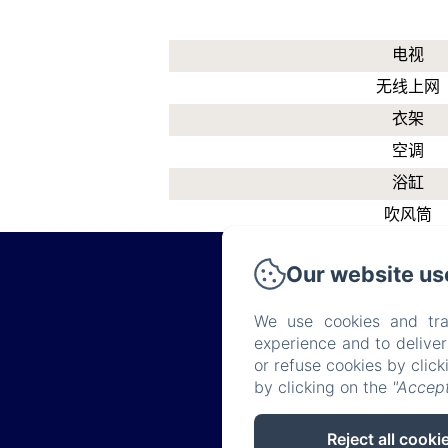
电视
无线上网
衣架
空调
浴缸
吹风筒
Our website us
We use cookies and tra
experience and to delive
or refuse cookies by clic
Politiq
by clicking on the
"Accept
Reject all cooki