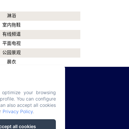
淋浴
室内拖鞋
有线频道
平面电视
公园景观
晨衣
 optimize your browsing
rofile. You can configure
can also accept all cookies
 cookies
ur
Privacy Policy
.
ccept all cookies