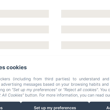
es cookies
Château de Lauresse
ckers (including from third parties) to understand and
r advertising messages based on your browsing habits and p
king on
"Set up my preferences"
or
"Reject all cookies"
. You 
ue de confidentialité
Informations légales
Informations sur les
 All Cookies"
button. For more information, you can read o
150 route de Connerré , LOMBRON, 72450, 法国
chateaudelauresse@gmail.com
es
Set up my preferences
A
0630851127