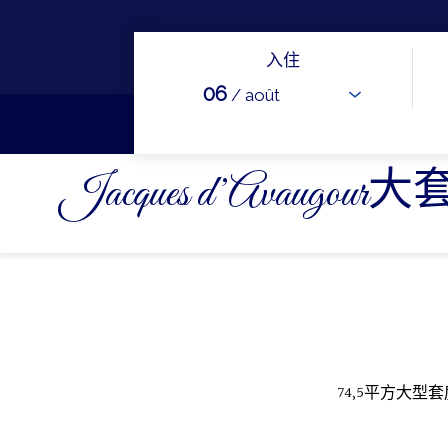
入住
06
/ août
Jacques d’Avaugo
74,5平方大