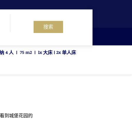
搜索
纳 4 人
|
75 m2
|
1x 大床
|
2x 单人床
可看到城堡花园的