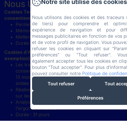
Notre site utilise des cookies
Nous Utilisons :
Cookies Techniques/Essentiels (Aucun
Nous utilisons des cookies et des traceurs
consentement requis)
de tiers) pour comprendre et optimi
Permettent la fonctionnalité de base du site Web
expérience de navigation et pour dif
Mémorisent vos préférences et paramètres
messages publicitaires en fonction de vos 
Mettent en œuvre des mesures de sécurité
et de votre profil de navigation. Vous pouve
Durée : Session ou selon les besoins techniques
refuser les cookies en cliquant sur "Para
Cookies d'Analyse (Consentement requis sauf
préférences" ou "Tout refuser". Vo
exemption)
également accepter tous les cookies en cliq
Les traceurs de mesure d'audience exemptés de
bouton "Tout accepter". Pour plus d'informa
consentement ont une durée de vie maximale de
pouvez consulter notre
Politique de confident
13 mois, avec une conservation des données
limitée à 25 mois
Tout refuser
Tout acce
Réalisent des études et établissent des statistiques
sur les visites et l'utilisation
Préférences
Analysent les parcours utilisateurs et améliorent
l'ergonomie du site
Durée : 31 jours
Cookies Marketing/Publicitaires (Consentement